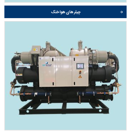
چیلر های هوا خنک