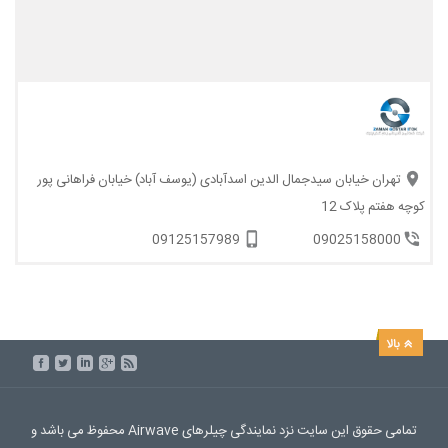
تهران خیابان سیدجمال الدین اسدآبادی (یوسف آباد) خیابان فراهانی پور
کوچه هفتم پلاک 12
09125157989
09025158000
تمامی حقوق این سایت نزد نمایندگی چیلرهای Airwave محفوظ می باشد و