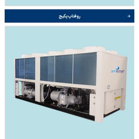
روفتاپ پکیج