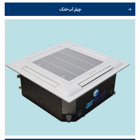
چیلر آب خنک