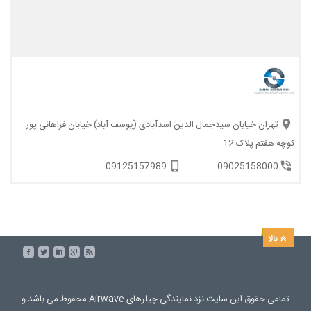
تهران خیابان سیدجمال الدین اسدآبادی (یوسف آباد) خیابان فراهانی پور
کوچه هفتم پلاک 12
09125157989
09025158000
تمامی حقوق این سایت نزد نمایندگی چیلرهای Airwave محفوظ می باشد و