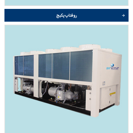
روفتاپ پکیج