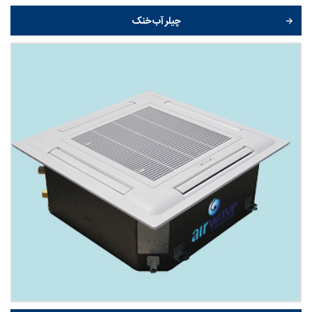
چیلر آب خنک