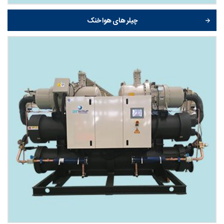
چیلر های هوا خنک