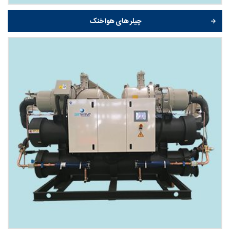
چیلر های هوا خنک