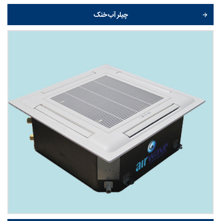
چیلر آب خنک