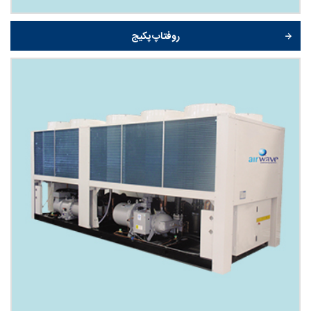
روفتاپ پکیج