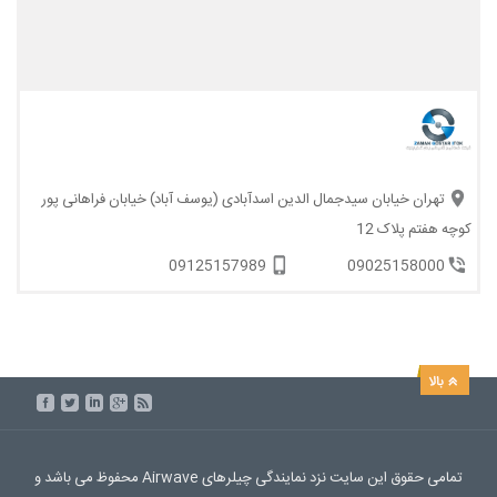
تهران خیابان سیدجمال الدین اسدآبادی (یوسف آباد) خیابان فراهانی پور
کوچه هفتم پلاک 12
09125157989
09025158000
تمامی حقوق این سایت نزد نمایندگی چیلرهای Airwave محفوظ می باشد و