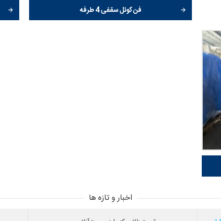
فن کوئل سقفی 4 طرفه
اخبار و تازه ها