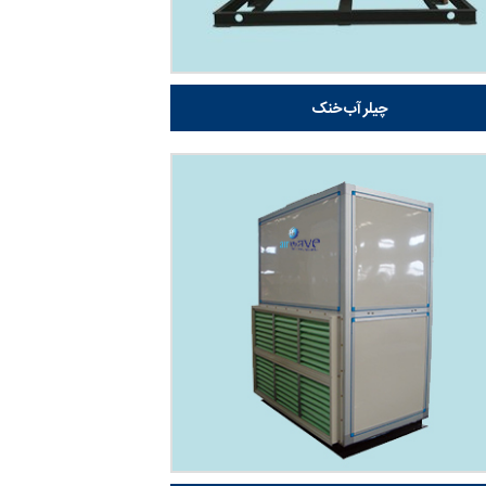
چیلر آب خنک