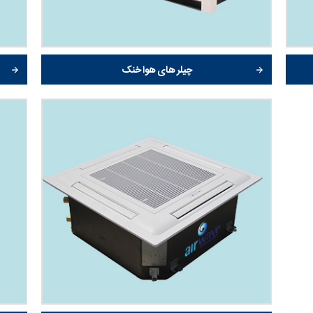
چیلر های هوا خنک