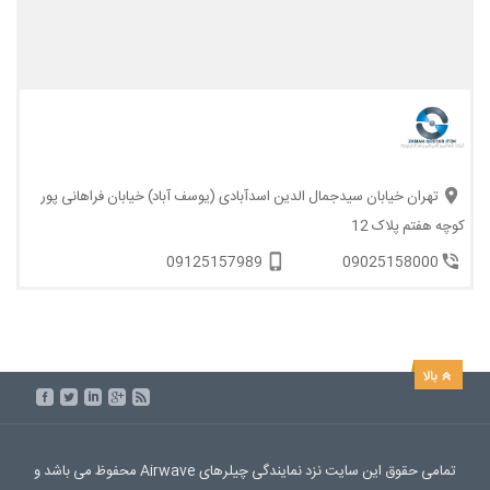
تهران خیابان سیدجمال الدین اسدآبادی (یوسف آباد) خیابان فراهانی پور
کوچه هفتم پلاک 12
09125157989
09025158000
تمامی حقوق این سایت نزد نمایندگی چیلرهای Airwave محفوظ می باشد و