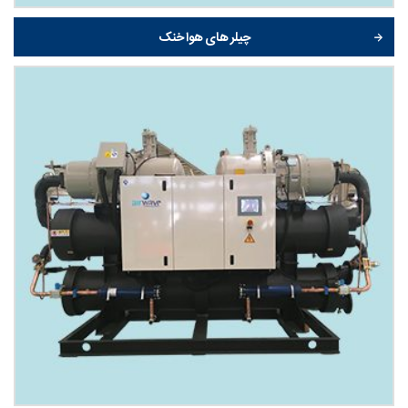
چیلر های هوا خنک