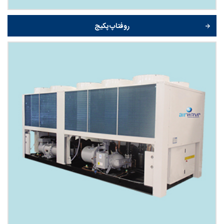
روفتاپ پکیج