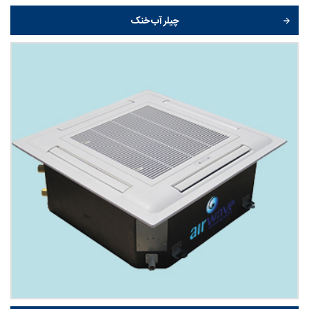
چیلر آب خنک