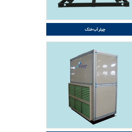
چیلر آب خنک