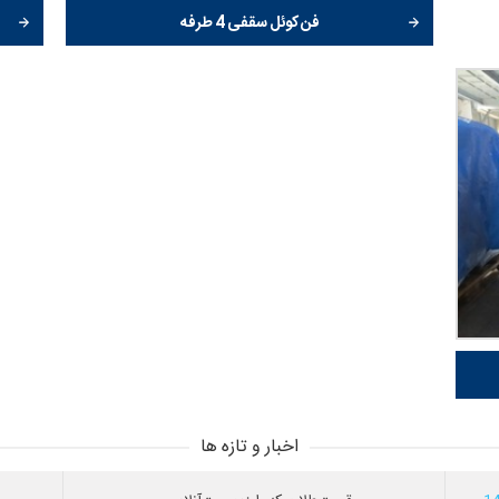
فن کوئل سقفی 4 طرفه
اخبار و تازه ها