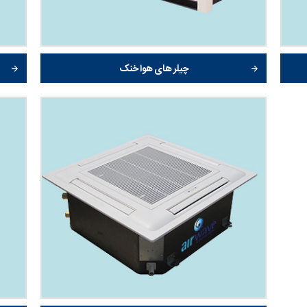
چیلر های هوا خنک