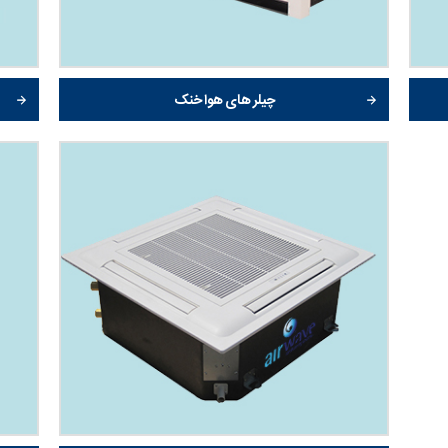
چیلر های هوا خنک