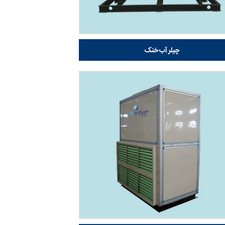
چیلر آب خنک