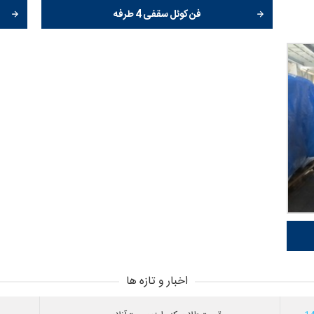
فن کوئل سقفی 4 طرفه
اخبار و تازه ها