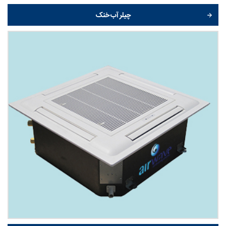
چیلر آب خنک