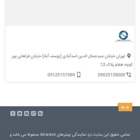
تهران خیابان سیدجمال الدین اسدآبادی (یوسف آباد) خیابان فراهانی پور
کوچه هفتم پلاک 12
09125157989
09025158000
تمامی حقوق این سایت نزد نمایندگی چیلرهای Airwave محفوظ می باشد و