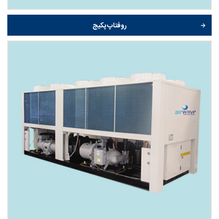
روفتاپ پکیج