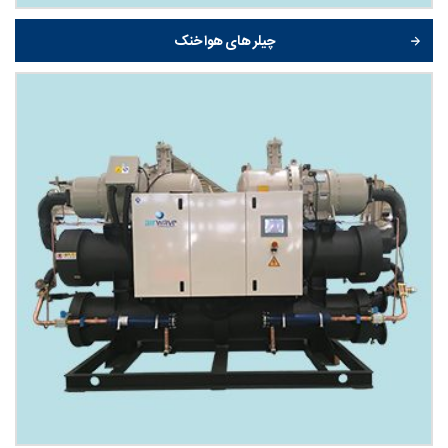
چیلر های هوا خنک