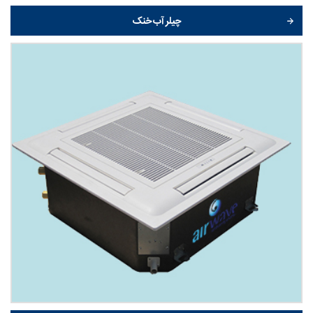
چیلر آب خنک