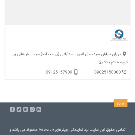
تهران خیابان سیدجمال الدین اسدآبادی (یوسف آباد) خیابان فراهانی پور
کوچه هفتم پلاک 12
09125157989
09025158000
تمامی حقوق این سایت نزد نمایندگی چیلرهای Airwave محفوظ می باشد و