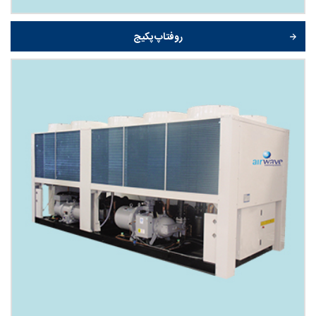
روفتاپ پکیج