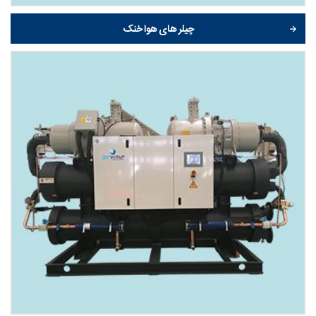
چیلر های هوا خنک