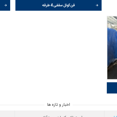
فن کوئل سقفی 4 طرفه
اخبار و تازه ها