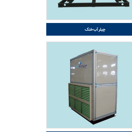
چیلر آب خنک