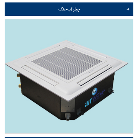
چیلر آب خنک