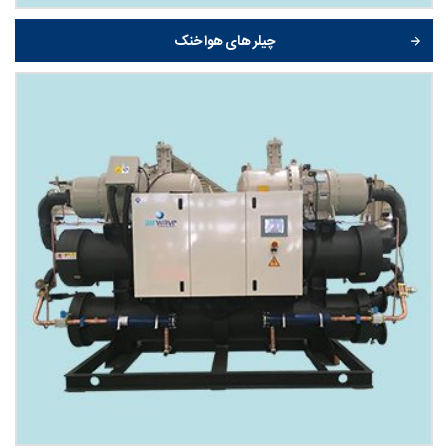
چیلر های هوا خنک