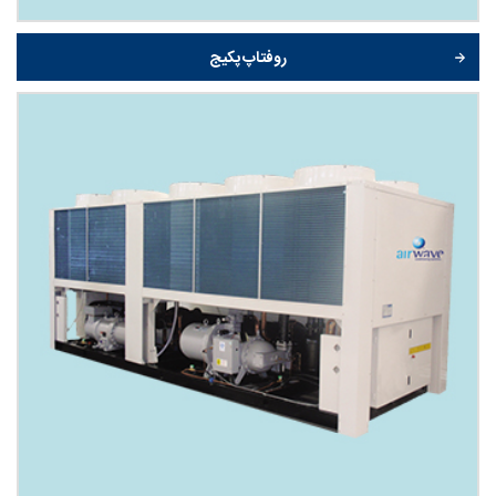
روفتاپ پکیج