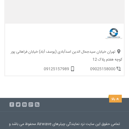
تهران خیابان سیدجمال الدین اسدآبادی (یوسف آباد) خیابان فراهانی پور
کوچه هفتم پلاک 12
09125157989
09025158000
تمامی حقوق این سایت نزد نمایندگی چیلرهای Airwave محفوظ می باشد و