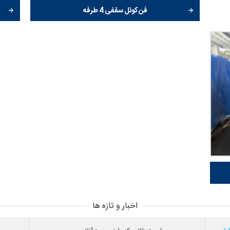
فن کوئل سقفی 4 طرفه
اخبار و تازه ها