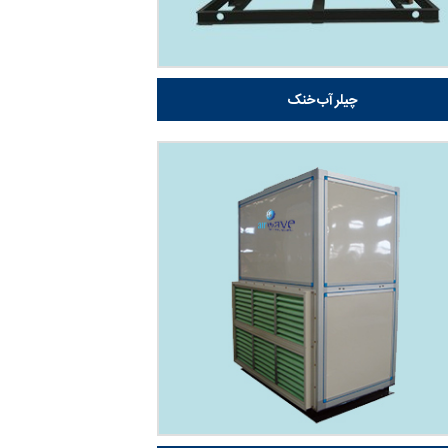
چیلر آب خنک