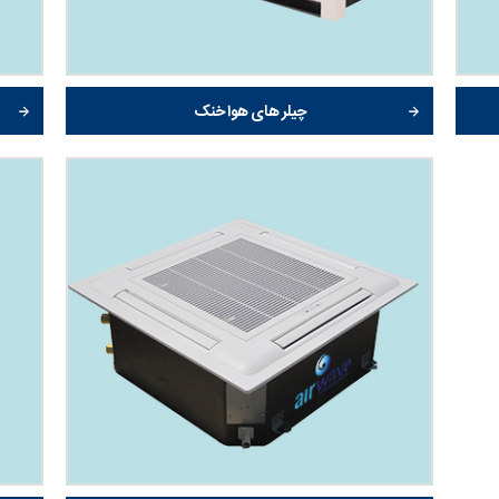
چیلر های هوا خنک