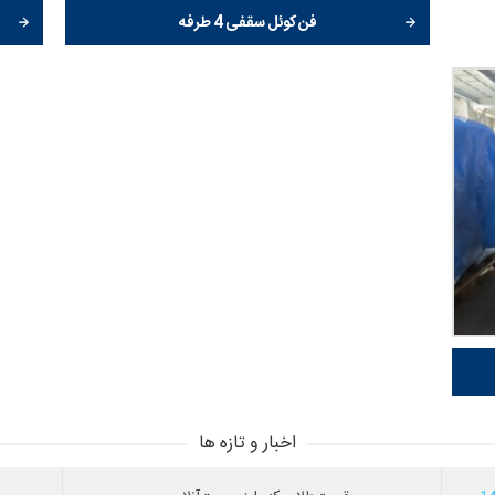
فن کوئل سقفی 4 طرفه
اخبار و تازه ها