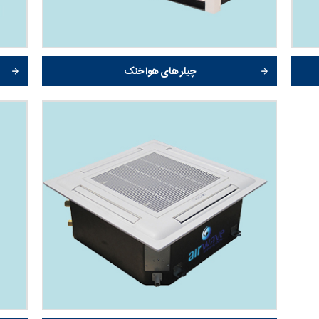
چیلر های هوا خنک