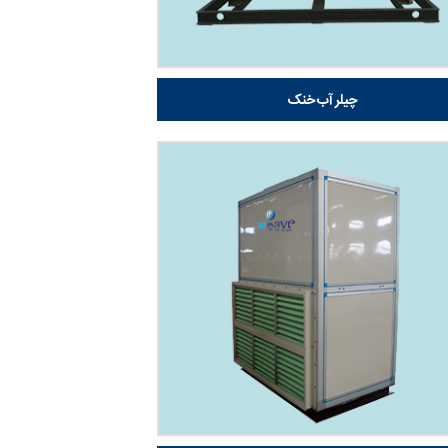
چیلر آب خنک