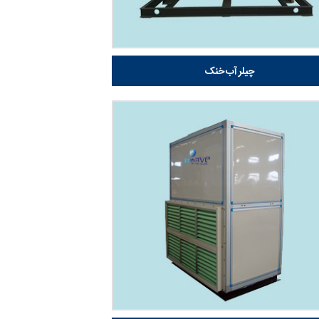
چیلر آب خنک