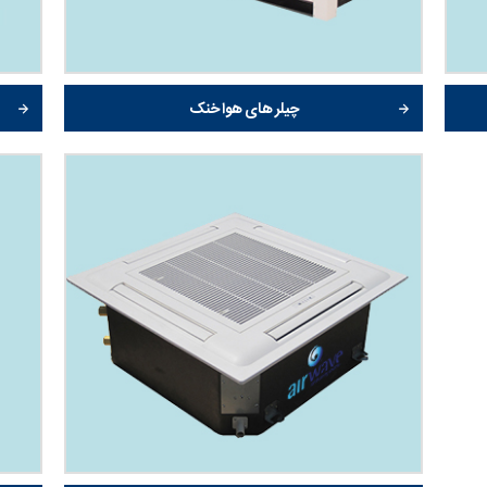
چیلر های هوا خنک