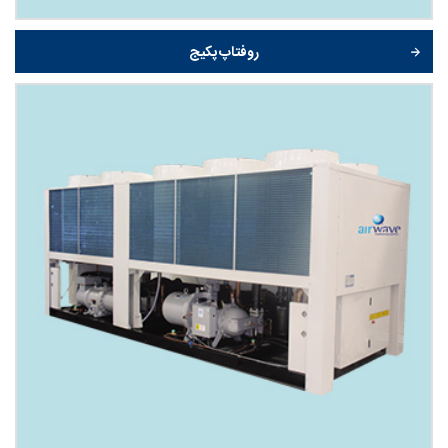
روفتاپ پکیج