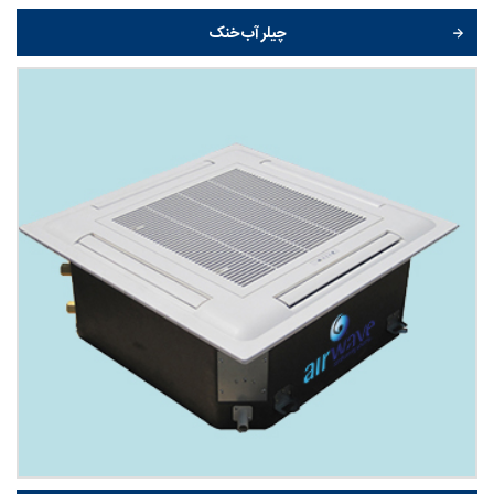
چیلر آب خنک