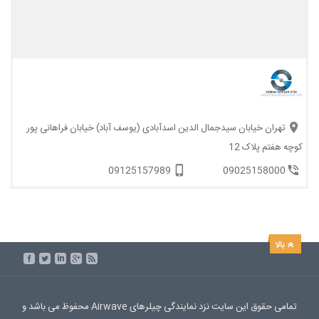
تهران خیابان سیدجمال الدین اسدآبادی (یوسف آباد) خیابان فراهانی پور
کوچه هفتم پلاک 12
09125157989
09025158000
تمامی حقوق این سایت نزد نمایندگی چیلرهای Airwave محفوظ می باشد و