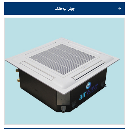
چیلر آب خنک