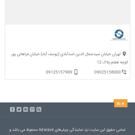
تهران خیابان سیدجمال الدین اسدآبادی (یوسف آباد) خیابان فراهانی پور
کوچه هفتم پلاک 12
09125157989
09025158000
تمامی حقوق این سایت نزد نمایندگی چیلرهای Airwave محفوظ می باشد و