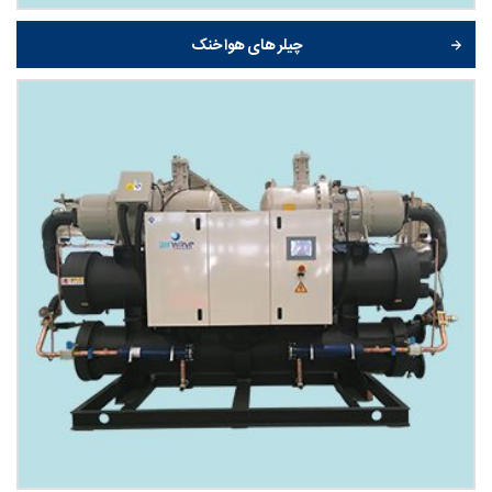
چیلر های هوا خنک