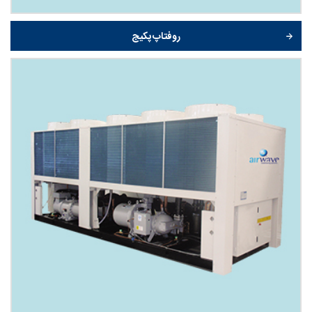
روفتاپ پکیج