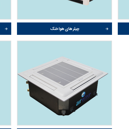
چیلر های هوا خنک