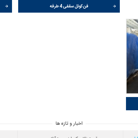
فن کوئل سقفی 4 طرفه
اخبار و تازه ها