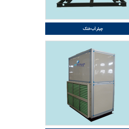
چیلر آب خنک