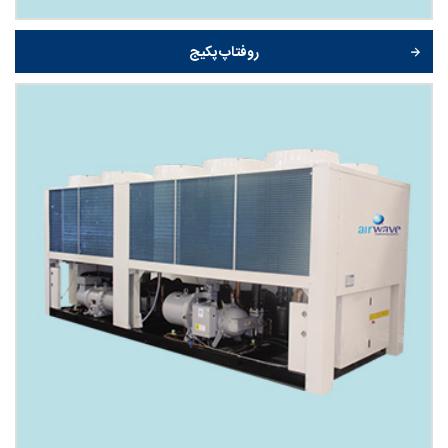
روفتاپ پکیج