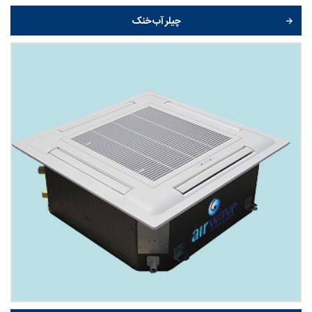
چیلر آب خنک