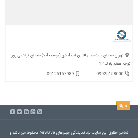
تهران خیابان سیدجمال الدین اسدآبادی (یوسف آباد) خیابان فراهانی پور
کوچه هفتم پلاک 12
09125157989
09025158000
تمامی حقوق این سایت نزد نمایندگی چیلرهای Airwave محفوظ می باشد و