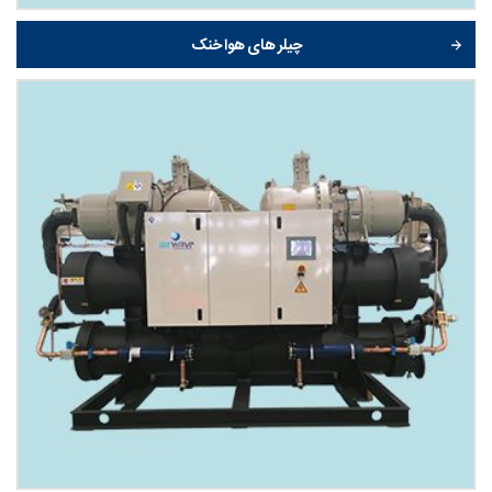
چیلر های هوا خنک