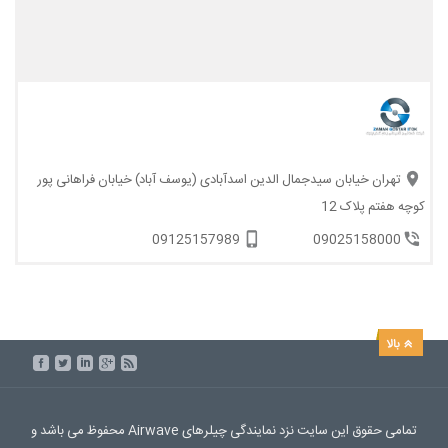
تهران خیابان سیدجمال الدین اسدآبادی (یوسف آباد) خیابان فراهانی پور
کوچه هفتم پلاک 12
09125157989
09025158000
تمامی حقوق این سایت نزد نمایندگی چیلرهای Airwave محفوظ می باشد و