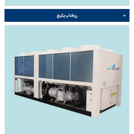
روفتاپ پکیج