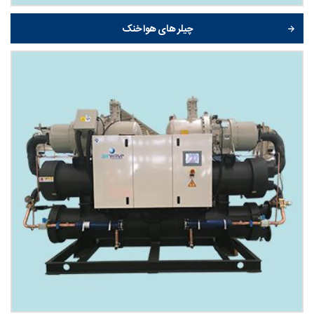
چیلر های هوا خنک