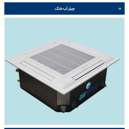
چیلر آب خنک