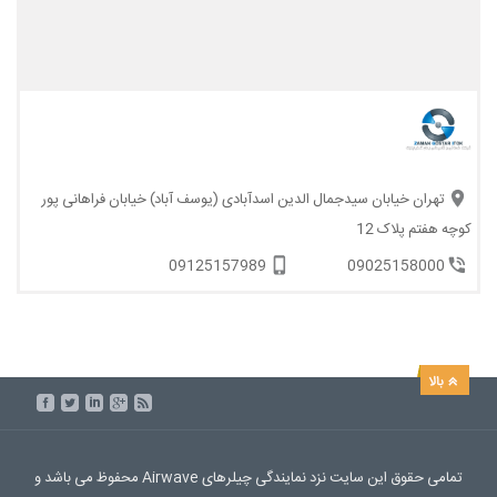
تهران خیابان سیدجمال الدین اسدآبادی (یوسف آباد) خیابان فراهانی پور
کوچه هفتم پلاک 12
09125157989
09025158000
تمامی حقوق این سایت نزد نمایندگی چیلرهای Airwave محفوظ می باشد و