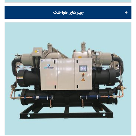
چیلر های هوا خنک