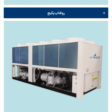
روفتاپ پکیج