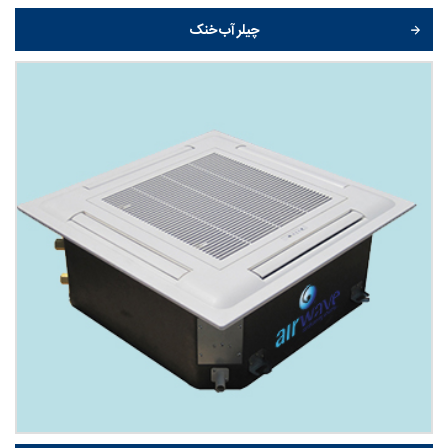
چیلر آب خنک