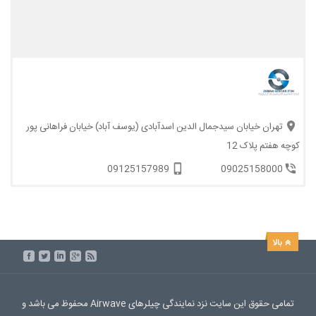
تهران خیابان سیدجمال الدین اسدآبادی (یوسف آباد) خیابان فراهانی پور
کوچه هفتم پلاک 12
09125157989
09025158000
تمامی حقوق این سایت نزد نمایندگی چیلرهای Airwave محفوظ می باشد و