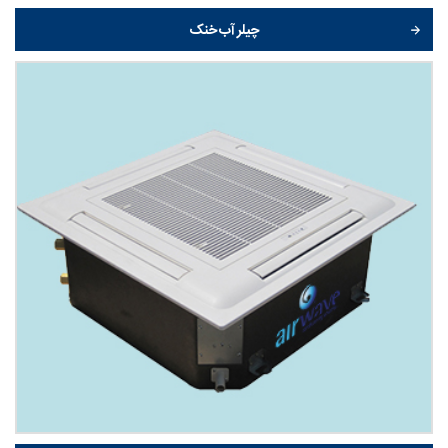
چیلر آب خنک