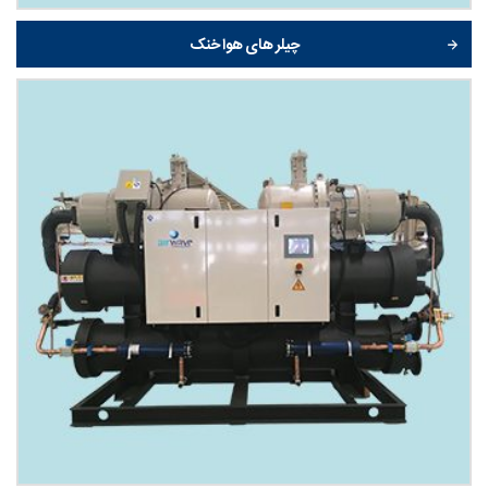
چیلر های هوا خنک