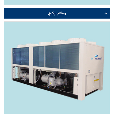
روفتاپ پکیج