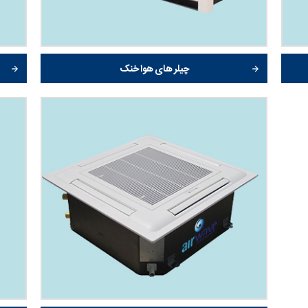
چیلر های هوا خنک