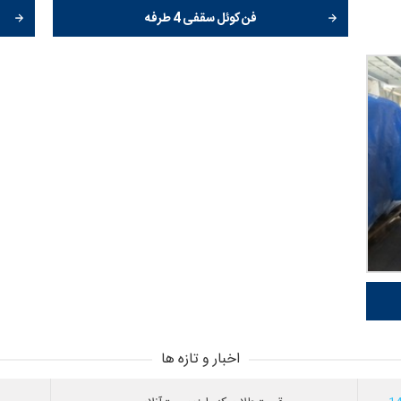
فن کوئل سقفی 4 طرفه
اخبار و تازه ها