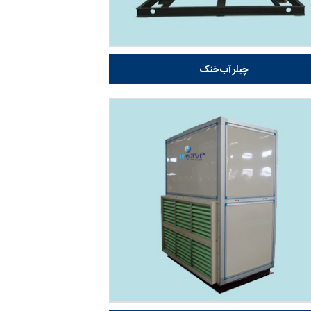
چیلر آب خنک