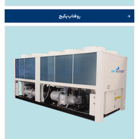
روفتاپ پکیج