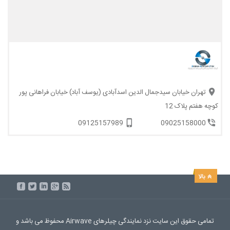
تهران خیابان سیدجمال الدین اسدآبادی (یوسف آباد) خیابان فراهانی پور
کوچه هفتم پلاک 12
09125157989
09025158000
تمامی حقوق این سایت نزد نمایندگی چیلرهای Airwave محفوظ می باشد و