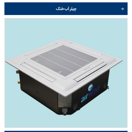
چیلر آب خنک