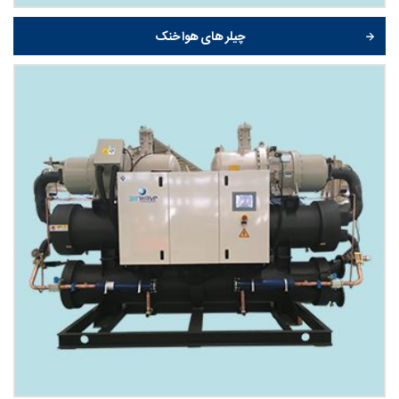
چیلر های هوا خنک