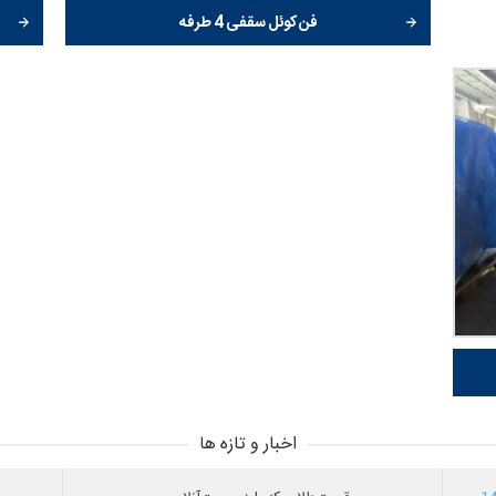
فن کوئل سقفی 4 طرفه
اخبار و تازه ها