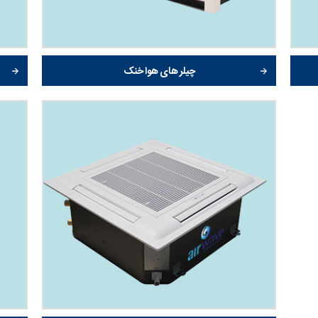
چیلر های هوا خنک