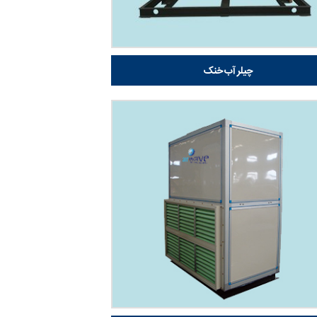
چیلر آب خنک