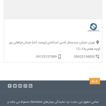
تهران خیابان سیدجمال الدین اسدآبادی (یوسف آباد) خیابان فراهانی پور
کوچه هفتم پلاک 12
09125157989
09025158000
تمامی حقوق این سایت نزد نمایندگی چیلرهای Airwave محفوظ می باشد و