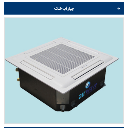
چیلر آب خنک