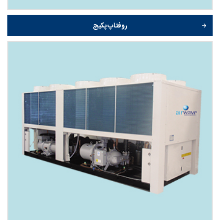
روفتاپ پکیج