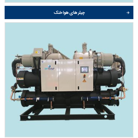
چیلر های هوا خنک