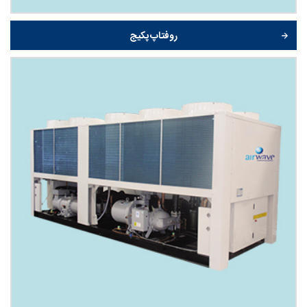
روفتاپ پکیج