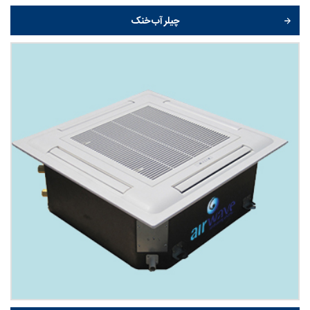
چیلر آب خنک