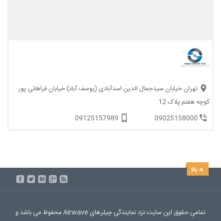
تهران خیابان سیدجمال الدین اسدآبادی (یوسف آباد) خیابان فراهانی پور
کوچه هفتم پلاک 12
09125157989
09025158000
تمامی حقوق این سایت نزد نمایندگی چیلرهای Airwave محفوظ می باشد و