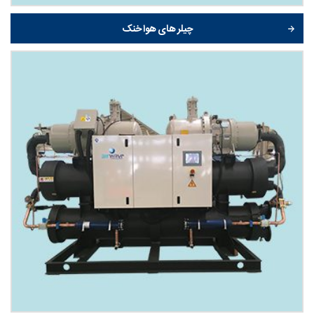
چیلر های هوا خنک