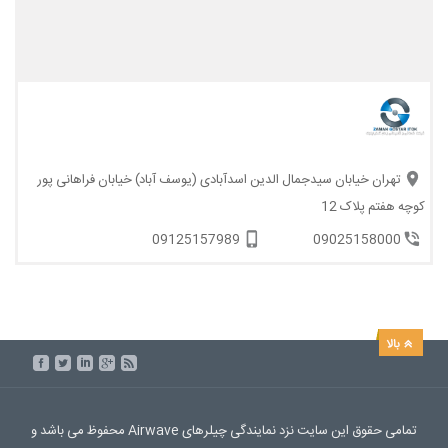
تهران خیابان سیدجمال الدین اسدآبادی (یوسف آباد) خیابان فراهانی پور
کوچه هفتم پلاک 12
09125157989
09025158000
تمامی حقوق این سایت نزد نمایندگی چیلرهای Airwave محفوظ می باشد و