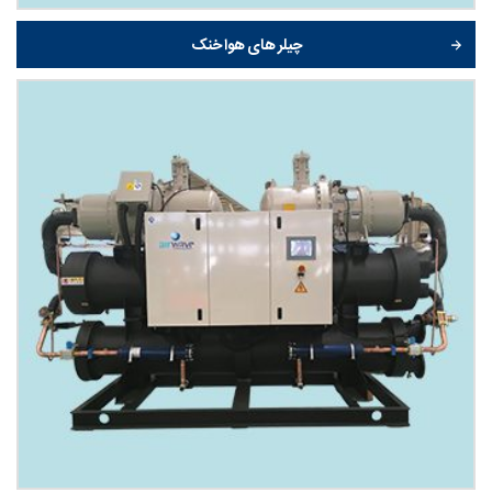
چیلر های هوا خنک