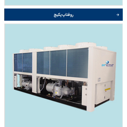
روفتاپ پکیج