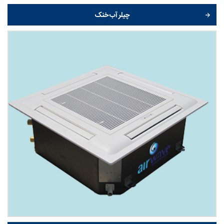
چیلر آب خنک