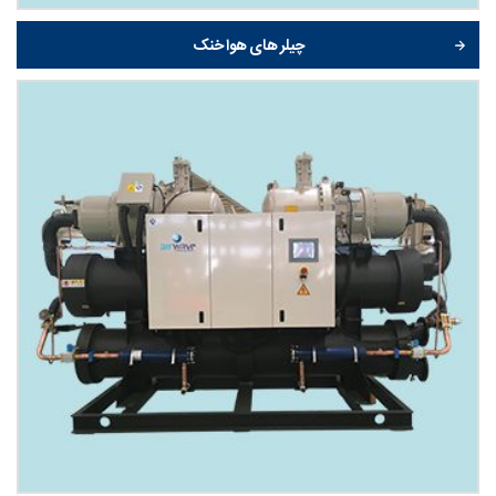
چیلر های هوا خنک