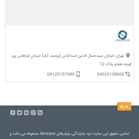
تهران خیابان سیدجمال الدین اسدآبادی (یوسف آباد) خیابان فراهانی پور
کوچه هفتم پلاک 12
09125157989
09025158000
تمامی حقوق این سایت نزد نمایندگی چیلرهای Airwave محفوظ می باشد و