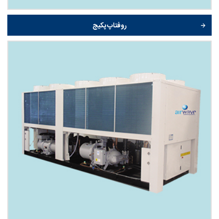
روفتاپ پکیج