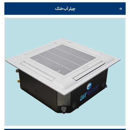
چیلر آب خنک