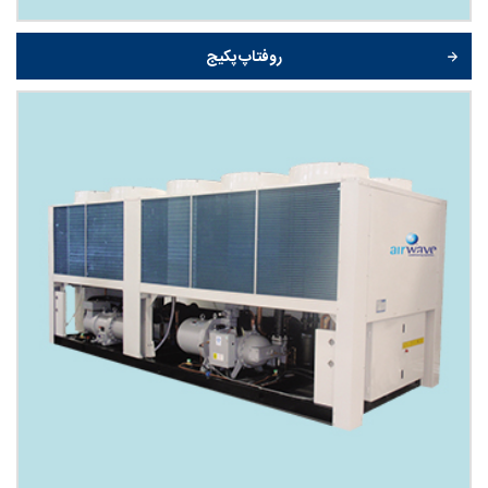
روفتاپ پکیج