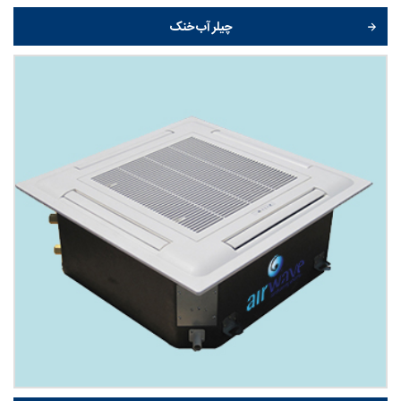
چیلر آب خنک