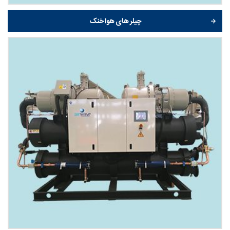
چیلر های هوا خنک