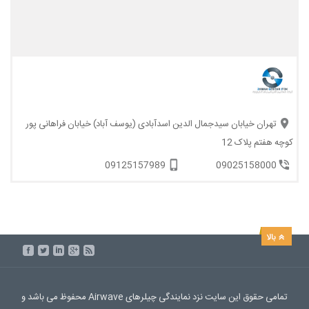
تهران خیابان سیدجمال الدین اسدآبادی (یوسف آباد) خیابان فراهانی پور
کوچه هفتم پلاک 12
09125157989
09025158000
تمامی حقوق این سایت نزد نمایندگی چیلرهای Airwave محفوظ می باشد و