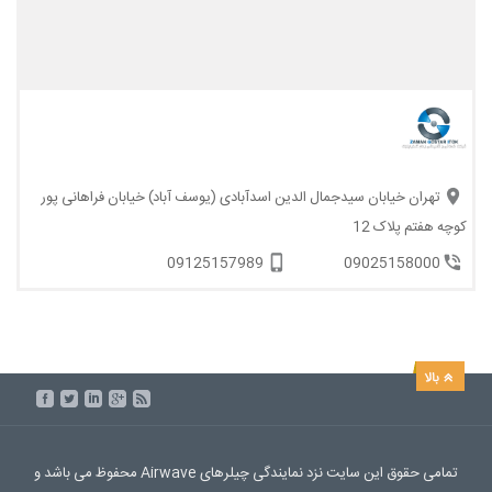
تهران خیابان سیدجمال الدین اسدآبادی (یوسف آباد) خیابان فراهانی پور
کوچه هفتم پلاک 12
09125157989
09025158000
تمامی حقوق این سایت نزد نمایندگی چیلرهای Airwave محفوظ می باشد و