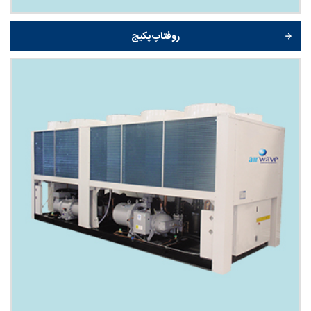
روفتاپ پکیج