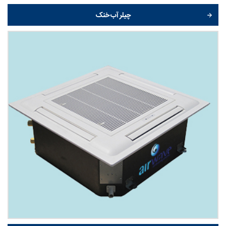
چیلر آب خنک