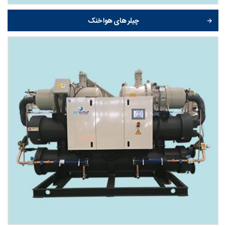
چیلر های هوا خنک