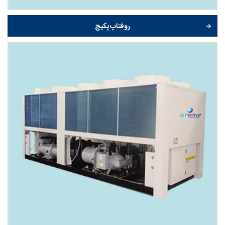
روفتاپ پکیج