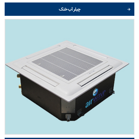
چیلر آب خنک