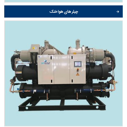
چیلر های هوا خنک