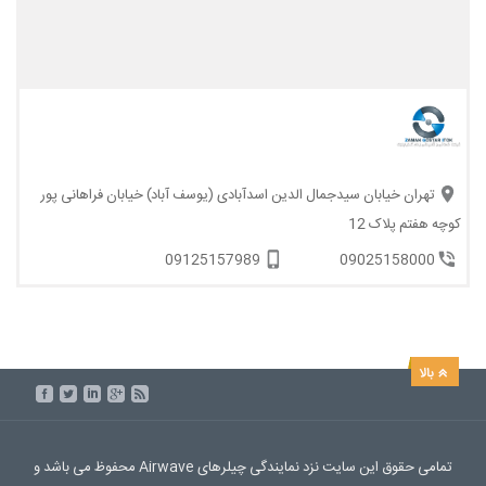
تهران خیابان سیدجمال الدین اسدآبادی (یوسف آباد) خیابان فراهانی پور
کوچه هفتم پلاک 12
09125157989
09025158000
تمامی حقوق این سایت نزد نمایندگی چیلرهای Airwave محفوظ می باشد و