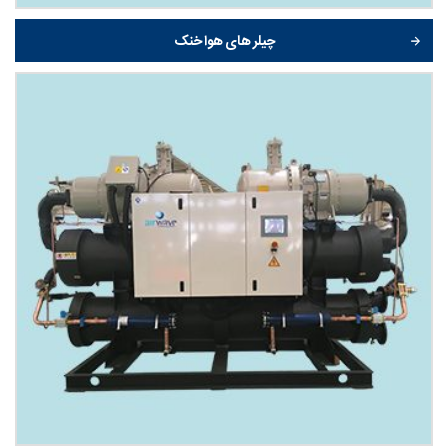
چیلر های هوا خنک