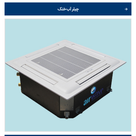
چیلر آب خنک