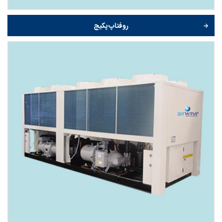
روفتاپ پکیج