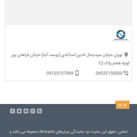
تهران خیابان سیدجمال الدین اسدآبادی (یوسف آباد) خیابان فراهانی پور
کوچه هفتم پلاک 12
09125157989
09025158000
تمامی حقوق این سایت نزد نمایندگی چیلرهای Airwave محفوظ می باشد و