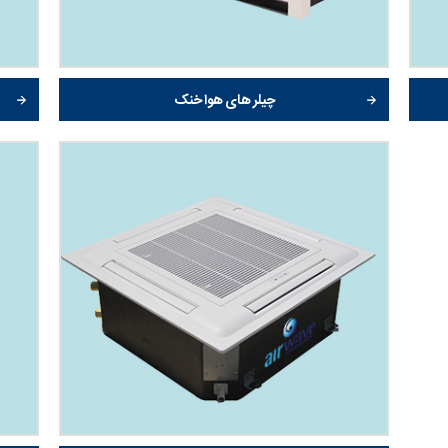
چیلر های هوا خنک