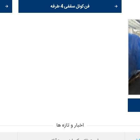
فن کوئل سقفی 4 طرفه
اخبار و تازه ها