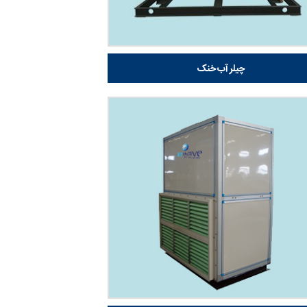
چیلر آب خنک