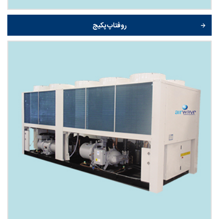
روفتاپ پکیج