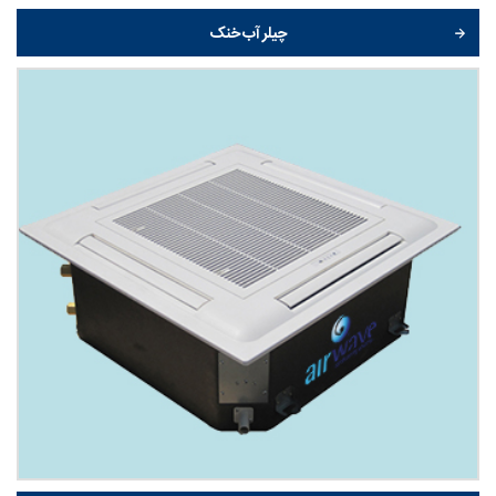
چیلر آب خنک