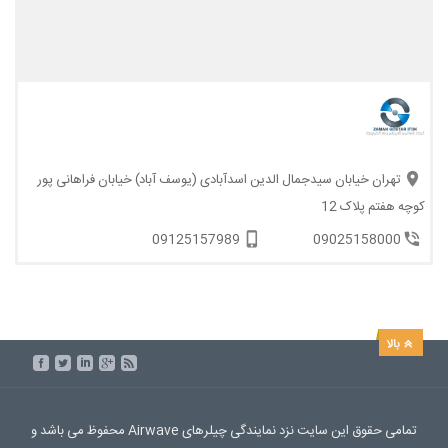
تهران خیابان سیدجمال الدین اسدآبادی (یوسف آباد) خیابان فراهانی پور
کوچه هفتم پلاک 12
09125157989
09025158000
تمامی حقوق این سایت نزد نمایندگی چیلرهای Airwave محفوظ می باشد و