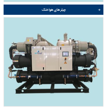
چیلر های هوا خنک