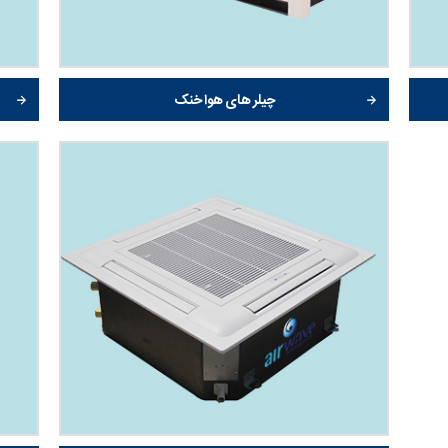
چیلر های هوا خنک