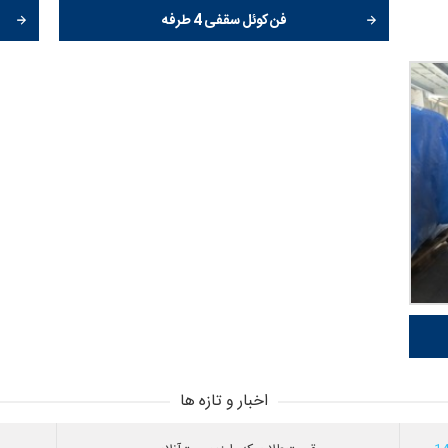
فن کوئل سقفی 4 طرفه
اخبار و تازه ها