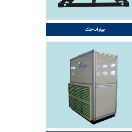
چیلر آب خنک