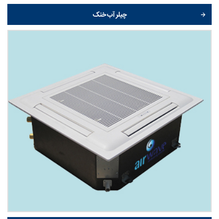
چیلر آب خنک