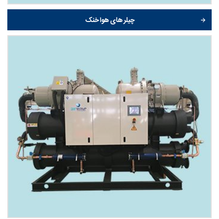
چیلر های هوا خنک