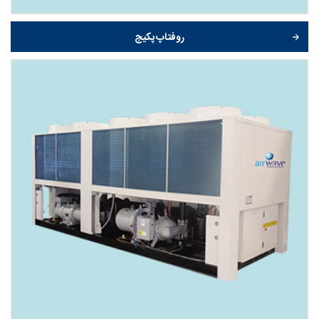
روفتاپ پکیج