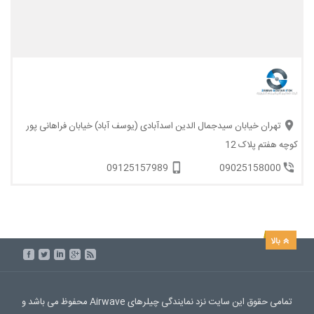
تهران خیابان سیدجمال الدین اسدآبادی (یوسف آباد) خیابان فراهانی پور
کوچه هفتم پلاک 12
09125157989
09025158000
تمامی حقوق این سایت نزد نمایندگی چیلرهای Airwave محفوظ می باشد و