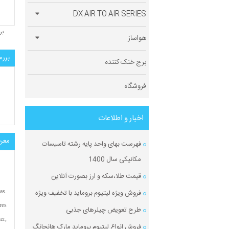
DX AIR TO AIR SERIES
بر
هواساز
بررس
برج خنک کننده
فروشگاه
اخبار و اطلاعات
معر
فهرست بهای واحد پایه رشته تاسیسات
مکانیکی سال 1400
قیمت طلا،سکه و ارز بصورت آنلاین
فروش ویژه لیتیوم بروماید با تخفیف ویژه
as.
res
طرح تعویض چیلرهای جذبی
er,
فروش انواع لیتیوم بروماید مارک هانچانگ