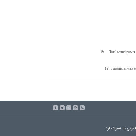
❻ Total sound power lev
(§) Seasonal energy e