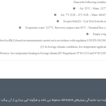
Data at the following conditio
❶ Air: 35°C – Water: 12/7
❷ Air: 7°C D.B. – 6°C W.B. – Water: 40/45
❸ In open field (Q = 2) at 10 m from the un
❹ Evaporator water: 12/7°C. Recovery output water 45°C – Nominal flow ra
❺ Empty weigh
el in dB(A) based on measurements carried out in accordance with regulation UNI EN-ISO 96
(◊) In Average climatic conditions, low temperature applicat
fficiency: low temperature heating in Average climate (EU Regulations N°811/213 and N°813/20
محفوظ می باشد و هرگونه کپی برداری از آن پیگرد قانونی به همراه دارد