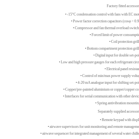
Factory fitted accessor
• -15°C condensation control with fans with EC mot
• Power factor correction capacitors (cosφ > 0.9
• Compressor and fan thermal overload switch
• Forced limit of power consumpti
• Coil protection grill
• Bottom compartment protection grill
• Digital input for double set-poi
• Low and high pressure gauges for each refrigerant circu
• Electrical panel resista
• Control of min/max power supply volta
• 4-20 mA analogue input for shifting set-poi
• Copper/pre-painted aluminium or copper/copper coi
• Interfaces for serial communication with other devic
• Spring antivibration mountin
Separately supplied accessor
• Remote keypad with displ
• airwave supervisors for unit monitoring and remote manageme
• airwave sequencer for integrated management of several water chille