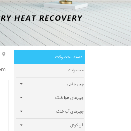
دسته محصولات
tem
محصولات
چیلر جذبی
چیلرهای هوا خنک
چیلرهای آب خنک
فن کوئل