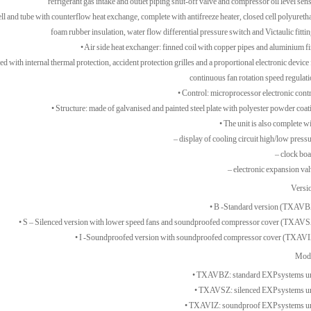
refrigerant gas intake and outlet piping shut-off valve and compressor oil level sens
l and tube with counterflow heat exchange, complete with antifreeze heater, closed cell polyureth
foam rubber insulation, water flow differential pressure switch and Victaulic fittin
• Air side heat exchanger: finned coil with copper pipes and aluminium fi
ped with internal thermal protection, accident protection grilles and a proportional electronic device 
continuous fan rotation speed regulati
• Control: microprocessor electronic contr
• Structure: made of galvanised and painted steel plate with polyester powder coat
• The unit is also complete wi
– display of cooling circuit high/low pressu
– clock boa
– electronic expansion val
Versi
• B -Standard version (TXAVB
• S – Silenced version with lower speed fans and soundproofed compressor cover (TXAVS
• I -Soundproofed version with soundproofed compressor cover (TXAVI
Mod
• TXAVBZ: standard EXPsystems un
• TXAVSZ: silenced EXPsystems un
• TXAVIZ: soundproof EXPsystems un