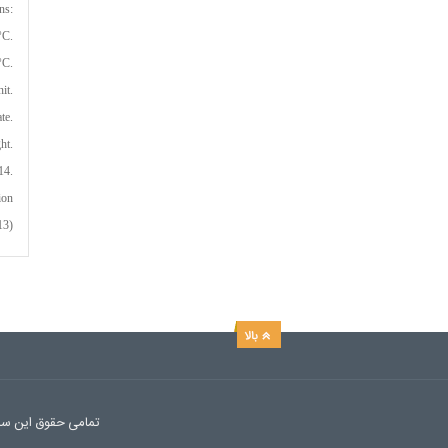
ns:
°C.
°C.
it.
te.
t.
14.
ion
13)
تمامی حقوق این سایت نزد نمایندگی چیلرهای Airwave 