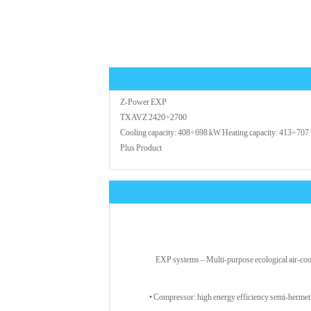
Z-Power EXP
TXAVZ 2420÷2700
Cooling capacity: 408÷698 kW Heating capacity: 413÷70
Plus Product
EXP systems – Multi-purpose ecological air-coo
• Compressor: high energy efficiency semi-hermetic 