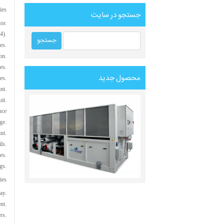
ies
جستجو در سایت
or.
4).
es.
on.
es.
محصول جدید
es.
nt.
it.
nce
ge.
nt.
ls.
es.
gs.
ies
ay.
nt.
rs.