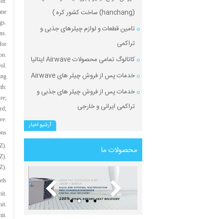
or.
(hanchang) ساخت کشور کره )
ane
gs.
تامین قطعات و لوازم چیلرهای جذبی و
ns.
تراکمی
for
on.
کاتالوگ تمامی محصولات Airwave ایتالیا
ol.
خدمات پس از فروش چیلر های Airwave
ing
th:
خدمات پس از فروش چیلر های جذبی و
re;
تراکمی ایرانی و خارجی
rd;
ve.
آرشیو اخبار
ons
Z).
محصولات ما
Z).
Z).
els
it.
it.
it.