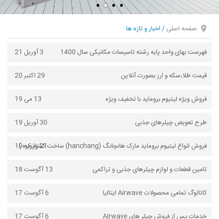
صفحه اصلی
/
اخبار و تازه ها
فهرست بهای واحد پایه رشته تاسیسات مکانیکی سال 1400
3 آوریل 21
قیمت طلا،سکه و ارز بصورت آنلاین
29 اکتبر 20
فروش ویژه لیتیوم بروماید با تخفیف ویژه
13 می 19
طرح تعویض چیلرهای جذبی
30 آوریل 19
فروش انواع لیتیوم بروماید مارک هانچانگ (hanchang) ساخت کشور کره )
21 ژانویه 19
تامین قطعات و لوازم چیلرهای جذبی و تراکمی
13 آگوست 18
کاتالوگ تمامی محصولات Airwave ایتالیا
6 آگوست 17
خدمات پس از فروش چیلر های Airwave
6 آگوست 17