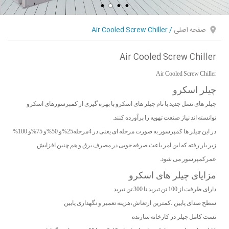
صفحه اصلی
/
Air Cooled Screw Chiller
Air Cooled Screw Chiller
Air Cooled Screw Chiller
چیلر اسکرو
چیلر های نسل جدید با نام چیلر های اسکرو با بهره گیری از کمپرسورهای اسکرو
توانسته اند نیاز صنعت تهویه را برآورده کنند.
در این چیلر ها کمپرسور به صورت مرحله ای یعنی در 4مرحله25%و 50%و 75%و 100%
زیر بار رفته که این امر باعث صرفه جویی در مصرف برق و هم چنین افزایش
عمرکمپرسور می شود.
مزایای چیلر های اسکرو
دارای ظرفت از 100 تن تبرید تا 300 تن تبرید
سطح صدای پایین ،کمترین ارتعاش،هزینه تعمیر و نگهداری پایین
تست کامل چیلر در کارخانه سازنده