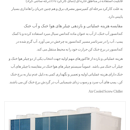
قابلیت استفاده در مناطق حاره ای (دمای کارکرد تا 55درجه سانتی گراد)
به علت کارکرد مرحله ای کمپرسور مصرف برق و هم چنین جریان را هاندازی بسیار
پایینی دارد.
مقایسه هزینه عملیاتی و بازدهی چیلر های هوا خنک و آب خنک
کندانسور آب خنک، از آب به عنوان ماده کندانس سیال مبرد استفاده کرده و با کمک
پمپ ، آب را در سرتاسر مسیر کندانسور به چرخش در می آورد. آب گرم شده در
کندانسور در برج خنک کن حرارت خود را به محیط منتقل می کند.
هزینه عملیاتی و بازده از فاکتورهای مهم اولیه جهت انتخاب یکی از دو چیلر هوا خنک و
چیلر آب خنک می باشد. عموماً سیستم چیلر های هوا خنک در مقایسه با چیلر های آب
خنک دارای هزینه عملیاتی اولیه و تعمیر و نگهداری کمی به دلیل عدم نیاز به برج خنک
کن ، پمپ های آب سرد و رسوب زدای شیمیایی آب در گردش برج خنک کن می باشند.
Air Cooled Screw Chiller