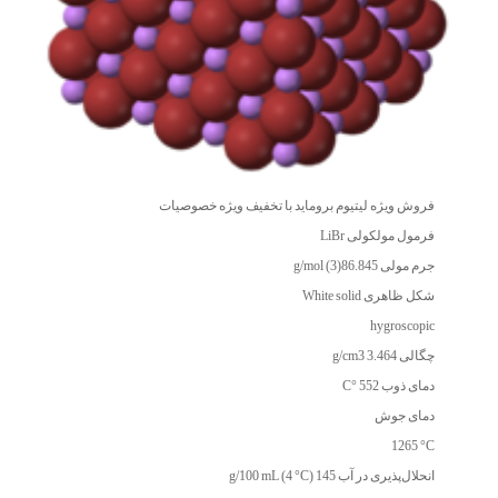
فروش ویژه لیتیوم بروماید با تخفیف ویژه خصوصیات
فرمول مولکولی LiBr
جرم مولی 86.845(3) g/mol
شکل ظاهری White solid
hygroscopic
چگالی 3.464 g/cm3
دمای ذوب 552 °C
دمای جوش
‎1265 °C
انحلال‌پذیری در آب 145 g/100 mL (4 °C)