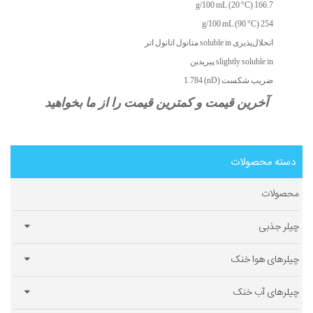
166.7 g/100 mL (20 °C)
254 g/100 mL (90 °C)
انحلال‌پذیری soluble in متانول اتانول اتر
slightly soluble in پیریدین
ضریب شکست (nD) 1.784
آخرین قیمت و کمترین قیمت را از ما بخواهید
دسته محصولات
محصولات
چیلر جذبی
چیلرهای هوا خنک
چیلرهای آب خنک