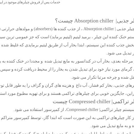
خدمات پس از فروش چیلرهای موجود در ایر
ی| Absorption chiller چیست؟
Absorption ، از جذب کننده ها (absorbers) و مولدهای حرارتی (ژنراتور) استفاده می شود.
تم خنک کننده این چیلر ، برمید لیتیم (لیتیم برماید) است که جز عمومی ترین
بخش جذب کننده این سیستم، ابتدا بخار آب از طریق لیتیم برمایدی که غلیظ شده 
ر تبدیل می شود.
رحله بعدی، بخار آب در کندانسور به مایع تبدیل شده و مجددا در خنک کننده به 
گرمای مورد نیاز خود برای تبدیل شدن به بخار را از محیط دریافت کرده و سپس ب
قل شده و چرخه مرتبا تکرار می شود.
رهای جذبی، بخار کم فشار، آب داغ و هزینه های گران و گزاف را به طور قابل 
راین، جایگزین خوبی برای چیلرهای تراکمی هستند و برای تهویه مطبوع مورد استف
اکمی| Compressed chiller چیست
یلر تراکمی| Compressed chiller، از کمپرسور استفاده می شود.
 کار چیلرهای تراکمی به این صورت است که ابتدا گاز، توسط کمپرسور متراکم
و به مایع تبدیل می شود.
مایع، از شیر انبساط یا لوله موئین عبور کرده و وارد لوله خنک کننده که فشار کم