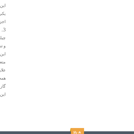
این 
یکی 
اجزا
3. چیلر جذبی شعله مستقیم (Direct Fire Chiller)
چیل
و تن
این 
متع
علاو
همچ
گازو
این