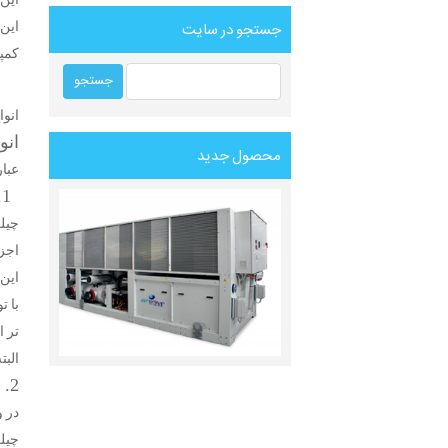
جستجو در سایت
این
کمپر
انو
انو
محصول جدید
عبار
1. چیلر جذبی تک اثره (Single Effect Chiller)
چیلر
اجزا
این 
با ت
تر 
البت
2. چیلر جذبی دو اثره یا دو مرحله ای (Double Effect Chiller)
در و
چیل