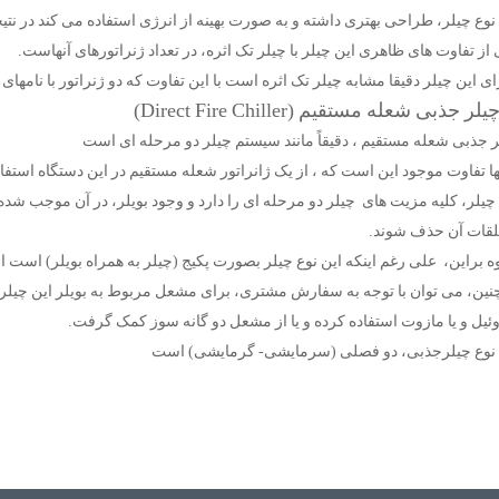
نوع چیلر، طراحی بهتری داشته و به صورت بهینه از انرژی استفاده می کند در نت
از تفاوت های ظاهری این چیلر با چیلر تک اثره، در تعداد ژنراتورهای آنهاست.
ی این چیلر دقیقا مشابه چیلر تک اثره است با این تفاوت که دو ژنراتور با نامهای ا
ر جذبی شعله مستقیم ، دقیقاً مانند سیستم چیلر دو مرحله ای است
ها تفاوت موجود این است که ، از یک ژانراتور شعله مستقیم در این دستگاه استف
چیلر، کلیه مزیت های چیلر دو مرحله ای را دارد و وجود بویلر، در آن موجب شده 
لقات آن حذف شوند.
ه براین، علی رغم اینکه این نوع چیلر بصورت پکیج (چیلر به همراه بویلر) است
نین، می توان با توجه به سفارش مشتری، برای مشعل مربوط به بویلر این چیلر 
ئیل و یا مازوت استفاده کرده و یا از مشعل دو گانه سوز کمک گرفت.
 نوع چیلرجذبی، دو فصلی (سرمایشی- گرمایشی) است