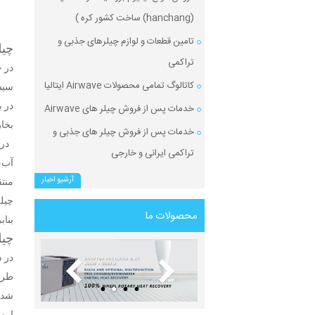
(hanchang) ساخت کشور کره )
تامین قطعات و لوازم چیلرهای جذبی و
چیلر جذب
تراکمی
در چیلر جذبی |  chiller
کاتالوگ تمامی محصولات Airwave ایتالیا
سیس
در 
خدمات پس از فروش چیلر های Airwave
بخا
خدمات پس از فروش چیلر های جذبی و
در م
تراکمی ایرانی و خارجی
آب، 
آرشیو اخبار
منت
چیل
محصولات ما
بناب
چیلر تر
در سیستم چ
طرز
شده 
این 