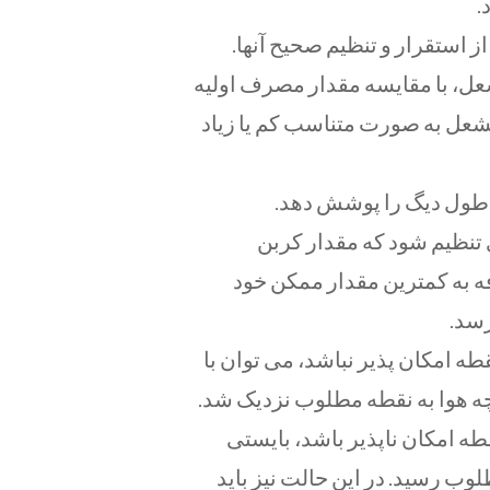
.
ز استقرار و تنظيم صحيح آنها.
ل، با مقايسه مقدار مصرف اوليه
شعل به صورت متناسب كم يا زياد
ی تنظيم شود كه مقدار کربن
فه به كمترين مقدار ممكن خود
ه امكان پذير نباشد، می توان با
يچه هوا به نقطه مطلوب نزدیک شد.
طه امكان ناپذير باشد، بایستی
ب رسید. در اين حالت نيز بايد