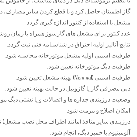
با تنظيم ترموستات ديگ در دمای مناسب، از خاموش نش
مشعل با استفاده از كنتور اندازه گيری گردد.
عدد كنتور برای مشعل های گازسوز همراه با زمان روش
نتایج آناليز اوليه احتراق در شناسنامه فنی ثبت گردد.
ظرفيت اسمی اوليه مشعل موتورخانه محاسبه شود.
ظرفيت ديگ موتورخانه تعيين شود.
ظرفيت اسمی (Nominal) بهينه مشعل تعيين شود.
دبی مصرفی گاز یا گازوييل در حالت بهينه تعيين شود.
وضعيت درزبندی جداره ها و اتصالات و يا نشتی ديگ م
امكان اصلاح و مرمت شود
درزبندی ساير منافذ (مانند اطراف محل نصب مشعل) ن
آلومينيوم يا خمير ديگ، انجام شود.