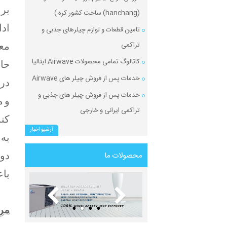
برا
(hanchang) ساخت کشور کره )
ادا
تامین قطعات و لوازم چیلرهای جذبی و
تراکمی
معم
کاتالوگ تمامی محصولات Airwave ایتالیا
حاض
خدمات پس از فروش چیلر های Airwave
در 
خدمات پس از فروش چیلر های جذبی و
و م
تراکمی ایرانی و خارجی
کند
آرشیو اخبار
به 
محصولات ما
دور
با
مرا