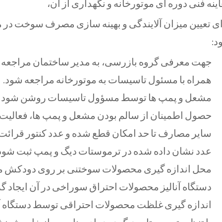
ينه فنی دوره ای موتورخانه و نگهداری از آن،
ی تعيين میزان آلايندگی و بهينه سازی مصرف سوخت در مو
د:
جهت معرفی گروه بازرسی، به مدير ساختمان مراجعه کرد
همراه با مسئول تاسیسات به موتورخانه مراجعه شود.
مشعل و پمپ ها توسط مسؤول تاسیسات روشن شود تا و
حصول اطمينان از سالم بودن مشعل و پمپ ها، فعالیت آ
ساير مصارف تا حد امکان قطع شده و عدد كنتور قرائت
عدد نشان داده شده در ترموستات ديگ و پمپ ثبت شود
محل اندازه گيری محصولات سوختنی بر روی دودكش م
دستگاه آناليز محصولات احتراق سوراخی در آن ايجاد گر
اندازه گيری غلظت محصولات احتراقی توسط دستگاه آن