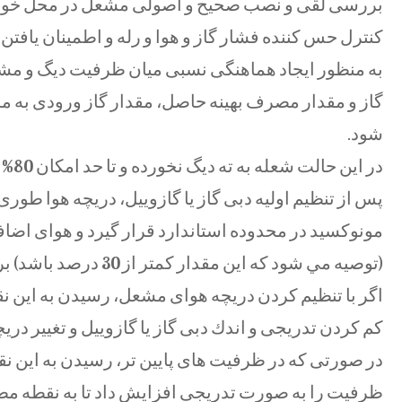
بررسی لقی و نصب صحيح و اصولی مشعل در محل خود
کنترل حس كننده فشار گاز و هوا و رله و اطمينان یافتن ا
به منظور ايجاد هماهنگی نسبی ميان ظرفيت ديگ و مشع
گاز و مقدار مصرف بهينه حاصل، مقدار گاز ورودی به م
شود.
در اين حالت شعله به ته ديگ نخورده و تا حد امکان 80% طول ديگ را پوشش دهد.
پس از تنظيم اوليه دبی گاز یا گازوييل، دريچه هوا طور
مونوکسید در محدوده استاندارد قرار گيرد و هوای اضا
(توصيه مي شود که اين مقدار كمتر از 30 درصد باشد) برسد.
اگر با تنظيم کردن دريچه هوای مشعل، رسيدن به اين نقط
كم كردن تدريجی و اندك دبی گاز یا گازوييل و تغيير در
در صورتی كه در ظرفيت های پايين تر، رسيدن به اين نق
ظرفيت را به صورت تدريجی افزايش داد تا به نقطه مطلو