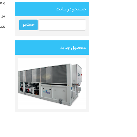
معا
جستجو در سایت
برا
شو
محصول جدید