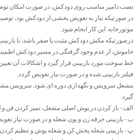
نصب دامپر مناسب روی دودكش، در صورت امکان توص
در صورتيكه نياز به تعويض بخشی از دودكش بود، توص
موتورخانه اين كار انجام شود.
خاموش، از عدم وجود گرفتگی در مسير دودكش اطمين
خط سوخت مورد بازبینی قرار گیرد و اشكالات آن تعیین
فيلتر بازبينی شده و در صورت نیاز تعویض گردد.
مشعل سرويس و نگهداری دوره ای شود. سرويس مشعل ح
گیرد:
الف – باز كردن در پوش اصلی مشعل، تميز كردن فن و ل
ب – بازبينی جرقه زن و يون شعله و در صورت نیاز تعوي
پ – بازبينی شعله پخش كن و شعله پوش و تنظيم کردن 